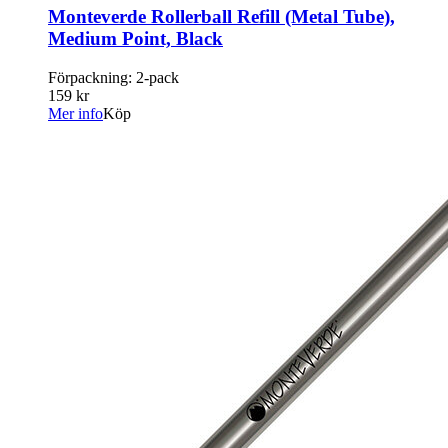
Monteverde Rollerball Refill (Metal Tube),
Medium Point, Black
Förpackning: 2-pack
159 kr
Mer info
Köp