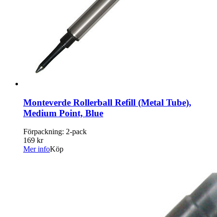
Monteverde Rollerball Refill (Metal Tube),
Medium Point, Blue
Förpackning: 2-pack
169 kr
Mer info
Köp