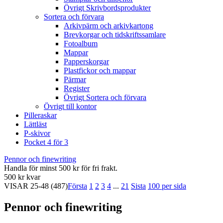
Övrigt Skrivbordsprodukter
Sortera och förvara
Arkivpärm och arkivkartong
Brevkorgar och tidskriftssamlare
Fotoalbum
Mappar
Papperskorgar
Plastfickor och mappar
Pärmar
Register
Övrigt Sortera och förvara
Övrigt till kontor
Pilleraskar
Lättläst
P-skivor
Pocket 4 för 3
Pennor och finewriting
Handla för minst 500 kr för fri frakt.
500 kr kvar
VISAR
25-48
(487)
Första
1
2
3
4
...
21
Sista
100 per sida
Pennor och finewriting