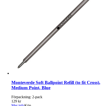
Monteverde Soft Ballpoint Refill (to fit Cross),
Medium Point, Blue
Förpackning: 2-pack
129 kr
Mer info
Köp