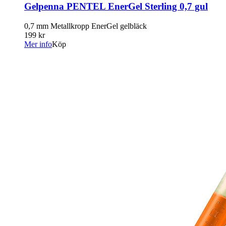
Gelpenna PENTEL EnerGel Sterling 0,7 gul
0,7 mm Metallkropp EnerGel gelbläck
199 kr
Mer info
Köp