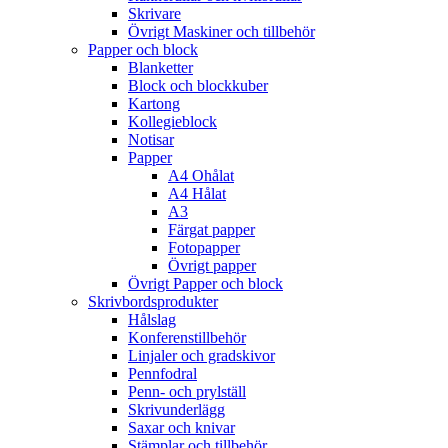
Skrivare
Övrigt Maskiner och tillbehör
Papper och block
Blanketter
Block och blockkuber
Kartong
Kollegieblock
Notisar
Papper
A4 Ohålat
A4 Hålat
A3
Färgat papper
Fotopapper
Övrigt papper
Övrigt Papper och block
Skrivbordsprodukter
Hålslag
Konferenstillbehör
Linjaler och gradskivor
Pennfodral
Penn- och prylställ
Skrivunderlägg
Saxar och knivar
Stämplar och tillbehör