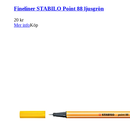
Fineliner STABILO Point 88 ljusgrön
20 kr
Mer info
Köp