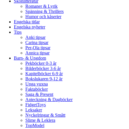
Skönlitteratur
Romaner & Lyrik
Spänning & Thrillers
Humor och kåserier
Engelska titlar
Engelska nyheter
Tips
Anki tipsar
Carina tipsar
Per-Ola tipsar
Annica tipsar
Barn- & Ungdom
Pekböcker 0-3 år
Bilderböcker 3-6 år
Kapitelböcker 6-9 år
Bokslukaren 9-12 år
Unga vuxna
Faktaböcker
Saga & Present
Anteckning & Dagböcker
FidgetToys
Leksaker
Nyckelringar & Smått
Slime & Leklera
TopModel