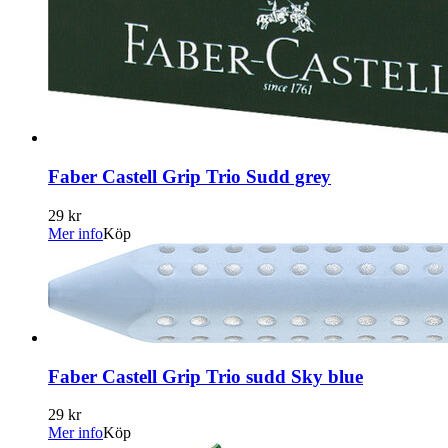
Faber Castell Grip Trio Sudd grey
29 kr
Mer info
Köp
Faber Castell Grip Trio sudd Sky blue
29 kr
Mer info
Köp