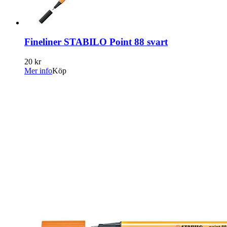
Fineliner STABILO Point 88 svart
20 kr
Mer info
Köp