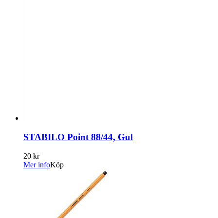
STABILO Point 88/44, Gul
20 kr
Mer info
Köp