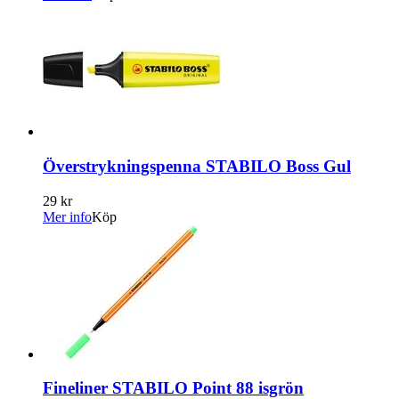
Överstrykningspenna STABILO Boss Gul
29 kr
Mer info
Köp
Fineliner STABILO Point 88 isgrön