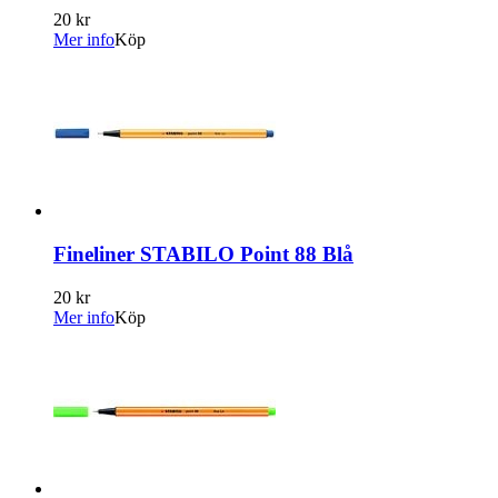
20 kr
Mer info
Köp
Fineliner STABILO Point 88 Blå
20 kr
Mer info
Köp