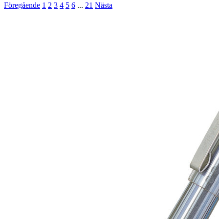
Föregående
1
2
3
4
5
6
...
21
Nästa