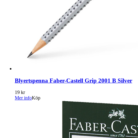
Blyertspenna Faber-Castell Grip 2001 B Silver
19 kr
Mer info
Köp